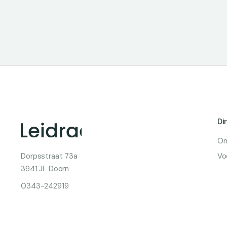
Di
On
Dorpsstraat 73a
Vo
3941 JL Doorn
0343-242919