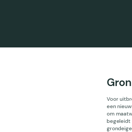
Gron
Voor uitbr
een nieuw
om maatwe
begeleidt
grondeigen