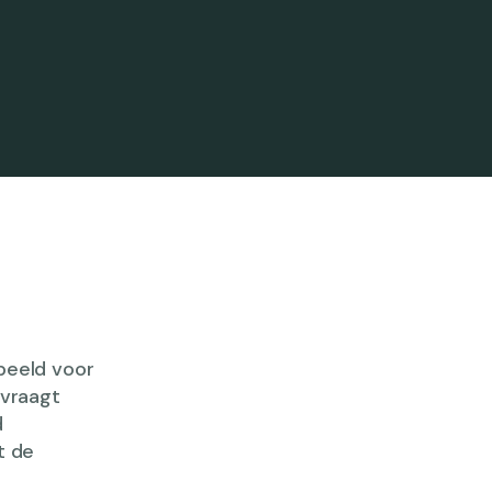
rbeeld voor
 vraagt
d
t de