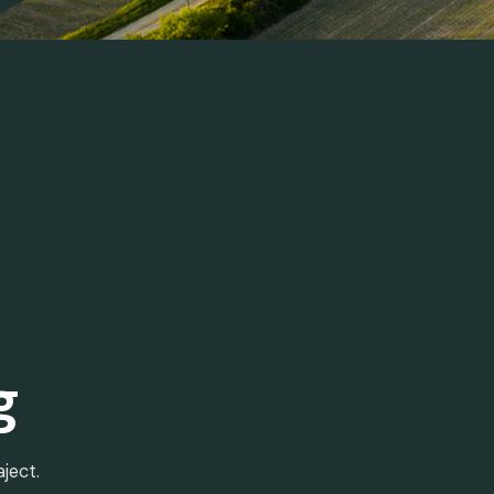
g
ject.